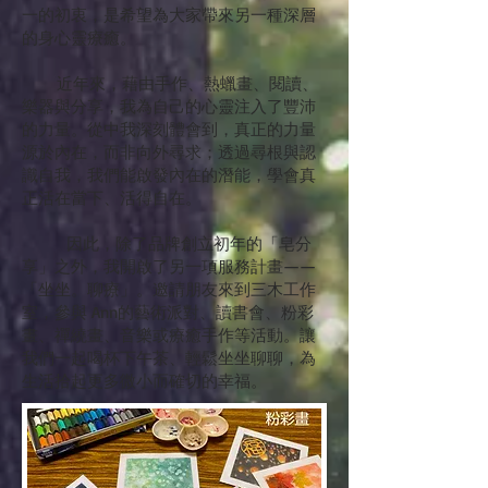
一的初衷，是希望為大家帶來另一種深層
的身心靈療癒。
近年來，藉由手作、熱蠟畫、閱讀、
樂器與分享，我為自己的心靈注入了豐沛
的力量。從中我深刻體會到，真正的力量
源於內在，而非向外尋求；透過尋根與認
識自我，我們能啟發內在的潛能，學會真
正活在當下、活得自在。
因此，除了品牌創立初年的「皂分
享」之外，我開啟了另一項服務計畫——
「坐坐。聊療」。邀請朋友來到三木工作
室，參與 Ann的藝術派對、讀書會、粉彩
畫、禪繞畫、音樂或療癒手作等活動。讓
我們一起喝杯下午茶、輕鬆坐坐聊聊，為
生活拾起更多微小而確切的幸福。